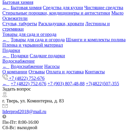
Бытовая химия
←
Бытовая химия
Средства для кухни
Чистящие средства
Стиральные порошки, кондиционеры и антистатики
Мыло
Освежители
Стулья, табуреты
Раскладушки, кровати
Лестницы и
стремянки
Товары для сада и огорода
←
Товары для сада и огорода
Шланги и комплекты полива
Пленка и укрывной материал
Подарки
←
Подарки
Cладкие подарки
Водоснабжение
←
Водоснабжение
Насосы
О компании
Отзывы
Оплата и доставка
Контакты
+7 (4822) 752-676
←
+7 (4822) 752-676
+7 (903) 807-48-88
+7(4822)507-355
Задать вопрос
г. Тверь, ул. Коминтерна, д. 83
liderprod2018@mail.ru
Пн-Пт: 8:00-16:00
Сб-Вс: выходной