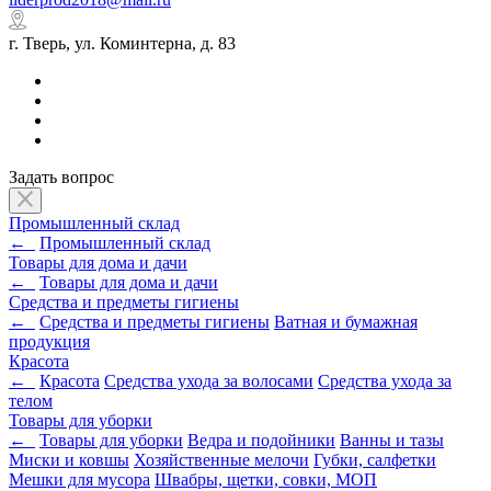
г. Тверь, ул. Коминтерна, д. 83
Задать вопрос
Промышленный склад
←
Промышленный склад
Товары для дома и дачи
←
Товары для дома и дачи
Средства и предметы гигиены
←
Средства и предметы гигиены
Ватная и бумажная
продукция
Красота
←
Красота
Средства ухода за волосами
Средства ухода за
телом
Товары для уборки
←
Товары для уборки
Ведра и подойники
Ванны и тазы
Миски и ковшы
Хозяйственные мелочи
Губки, салфетки
Мешки для мусора
Швабры, щетки, совки, МОП