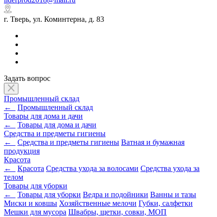
г. Тверь, ул. Коминтерна, д. 83
Задать вопрос
Промышленный склад
←
Промышленный склад
Товары для дома и дачи
←
Товары для дома и дачи
Средства и предметы гигиены
←
Средства и предметы гигиены
Ватная и бумажная
продукция
Красота
←
Красота
Средства ухода за волосами
Средства ухода за
телом
Товары для уборки
←
Товары для уборки
Ведра и подойники
Ванны и тазы
Миски и ковшы
Хозяйственные мелочи
Губки, салфетки
Мешки для мусора
Швабры, щетки, совки, МОП