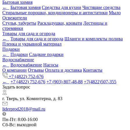
Бытовая химия
←
Бытовая химия
Средства для кухни
Чистящие средства
Стиральные порошки, кондиционеры и антистатики
Мыло
Освежители
Стулья, табуреты
Раскладушки, кровати
Лестницы и
стремянки
Товары для сада и огорода
←
Товары для сада и огорода
Шланги и комплекты полива
Пленка и укрывной материал
Подарки
←
Подарки
Cладкие подарки
Водоснабжение
←
Водоснабжение
Насосы
О компании
Отзывы
Оплата и доставка
Контакты
+7 (4822) 752-676
←
+7 (4822) 752-676
+7 (903) 807-48-88
+7(4822)507-355
Задать вопрос
г. Тверь, ул. Коминтерна, д. 83
liderprod2018@mail.ru
Пн-Пт: 8:00-16:00
Сб-Вс: выходной