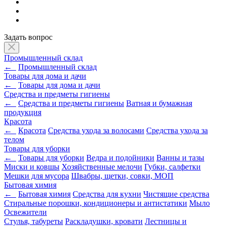
Задать вопрос
Промышленный склад
←
Промышленный склад
Товары для дома и дачи
←
Товары для дома и дачи
Средства и предметы гигиены
←
Средства и предметы гигиены
Ватная и бумажная
продукция
Красота
←
Красота
Средства ухода за волосами
Средства ухода за
телом
Товары для уборки
←
Товары для уборки
Ведра и подойники
Ванны и тазы
Миски и ковшы
Хозяйственные мелочи
Губки, салфетки
Мешки для мусора
Швабры, щетки, совки, МОП
Бытовая химия
←
Бытовая химия
Средства для кухни
Чистящие средства
Стиральные порошки, кондиционеры и антистатики
Мыло
Освежители
Стулья, табуреты
Раскладушки, кровати
Лестницы и