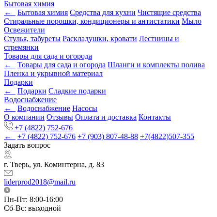
Бытовая химия
←
Бытовая химия
Средства для кухни
Чистящие средства
Стиральные порошки, кондиционеры и антистатики
Мыло
Освежители
Стулья, табуреты
Раскладушки, кровати
Лестницы и
стремянки
Товары для сада и огорода
←
Товары для сада и огорода
Шланги и комплекты полива
Пленка и укрывной материал
Подарки
←
Подарки
Cладкие подарки
Водоснабжение
←
Водоснабжение
Насосы
О компании
Отзывы
Оплата и доставка
Контакты
+7 (4822) 752-676
←
+7 (4822) 752-676
+7 (903) 807-48-88
+7(4822)507-355
Задать вопрос
г. Тверь, ул. Коминтерна, д. 83
liderprod2018@mail.ru
Пн-Пт: 8:00-16:00
Сб-Вс: выходной