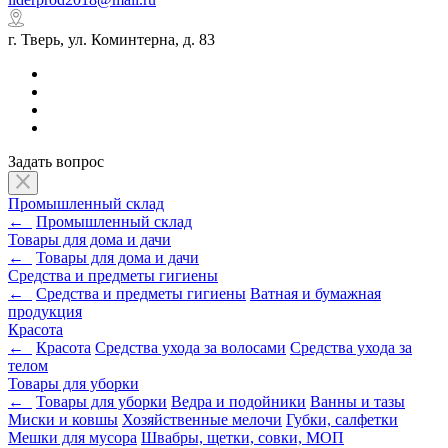
г. Тверь, ул. Коминтерна, д. 83
Задать вопрос
Промышленный склад
←
Промышленный склад
Товары для дома и дачи
←
Товары для дома и дачи
Средства и предметы гигиены
←
Средства и предметы гигиены
Ватная и бумажная
продукция
Красота
←
Красота
Средства ухода за волосами
Средства ухода за
телом
Товары для уборки
←
Товары для уборки
Ведра и подойники
Ванны и тазы
Миски и ковшы
Хозяйственные мелочи
Губки, салфетки
Мешки для мусора
Швабры, щетки, совки, МОП